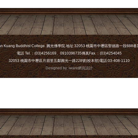
an Kuang Buddhist College. 圓光佛學院.
地址:32053 桃園市中壢區聖德路一段888巷1
電話 Tel.：(03)4256169、0910396735
傳真Fax.：(03)4254045
32053 桃園市中壢區月眉里五鄰圓光一路228號(校本部)
電話:03-408-1110
Designed by: iware
網頁設計