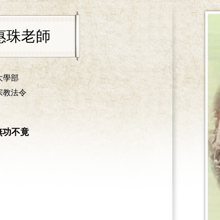
惠珠老師
大學部
宗教法令
無功不竟