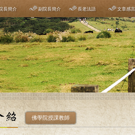
院長簡介
副院長簡介
長老法語
文章感
佛學院授課教師