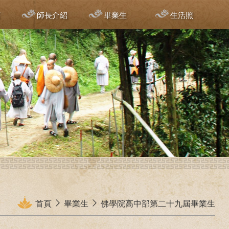
言
師長介紹
畢業生
生活照
首頁
畢業生
佛學院高中部第二十九屆畢業生