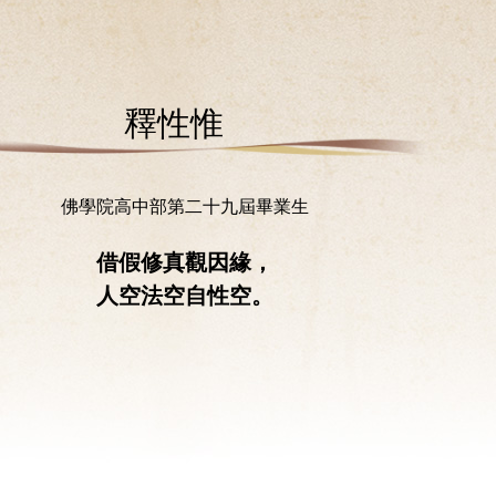
釋性惟
佛學院高中部第二十九屆畢業生
借假修真觀因緣，
人空法空自性空。