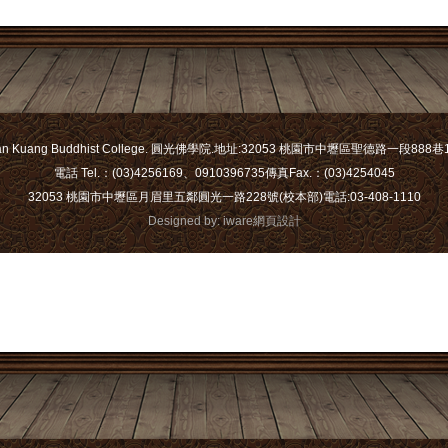
an Kuang Buddhist College. 圓光佛學院.
地址:32053 桃園市中壢區聖德路一段888巷1
電話 Tel.：(03)4256169、0910396735
傳真Fax.：(03)4254045
32053 桃園市中壢區月眉里五鄰圓光一路228號(校本部)
電話:03-408-1110
Designed by: iware
網頁設計